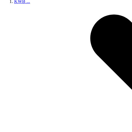
KWB
...