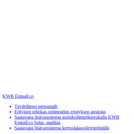
KWB EmpaEco
Täydellinen perusmalli
Erityisen tehokas optimoidun eristyksen ansiosta
Saatavana lisävarusteena aurinkolämpökierukalla KWB
EmpaEco Solar -mallina
Saatavana lisävarusteena kerroslatausjärjestelmällä