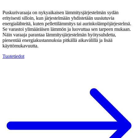
Puskurivaraaja on nykyaikaisen lämmitysjärjestelmän sydän
erityisesti silloin, kun järjestelmään yhdistetään uusiutuvia
energialähteitä, kuten pellettilämmitys tai aurinkolämpöjärjestelmä.
Se varastoi ylimääräisen lämmön ja luovuttaa sen tarpeen mukaan.
Näin varaaja parantaa lämmitysjärjestelmän hyötysuhdetta,
pienentää energiakustannuksia pitkällä aikavälillä ja lisää
käyttömukavuutta.
Tuotetiedot