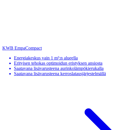
KWB EmpaCompact
Energiakeskus vain 1 m²:n alueella
Erityisen tehokas optimoidun eristyksen ansiosta
Saatavana lisävarusteena aurinkolämpökierukalla
Saatavana lisävarusteena kerroslatausjärjestelmällä