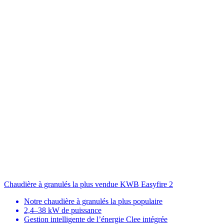
Chaudière à granulés la plus vendue
KWB Easyfire 2
Notre chaudière à granulés la plus populaire
2,4–38 kW de puissance
Gestion intelligente de l’énergie Clee intégrée