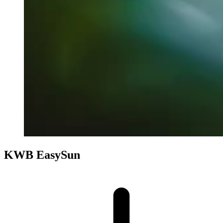
KWB EasySun