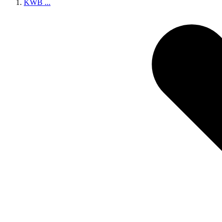
KWB
...