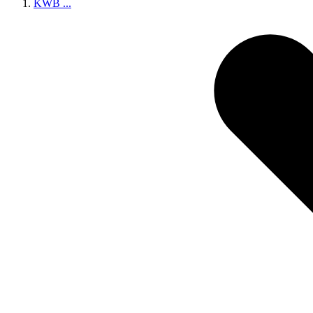
KWB
...