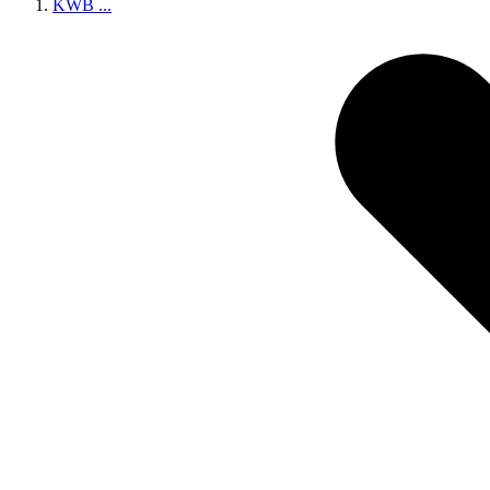
KWB
...