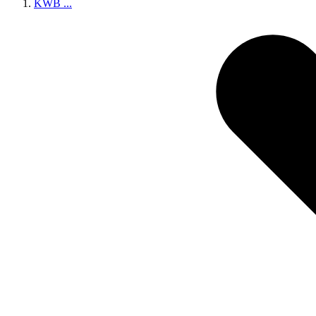
KWB
...