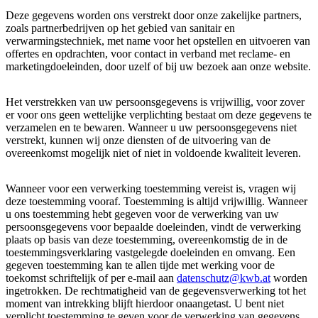
Deze gegevens worden ons verstrekt door onze zakelijke partners,
zoals partnerbedrijven op het gebied van sanitair en
verwarmingstechniek, met name voor het opstellen en uitvoeren van
offertes en opdrachten, voor contact in verband met reclame- en
marketingdoeleinden, door uzelf of bij uw bezoek aan onze website.
Het verstrekken van uw persoonsgegevens is vrijwillig, voor zover
er voor ons geen wettelijke verplichting bestaat om deze gegevens te
verzamelen en te bewaren. Wanneer u uw persoonsgegevens niet
verstrekt, kunnen wij onze diensten of de uitvoering van de
overeenkomst mogelijk niet of niet in voldoende kwaliteit leveren.
Wanneer voor een verwerking toestemming vereist is, vragen wij
deze toestemming vooraf. Toestemming is altijd vrijwillig. Wanneer
u ons toestemming hebt gegeven voor de verwerking van uw
persoonsgegevens voor bepaalde doeleinden, vindt de verwerking
plaats op basis van deze toestemming, overeenkomstig de in de
toestemmingsverklaring vastgelegde doeleinden en omvang. Een
gegeven toestemming kan te allen tijde met werking voor de
toekomst schriftelijk of per e-mail aan
datenschutz@kwb.at
worden
ingetrokken. De rechtmatigheid van de gegevensverwerking tot het
moment van intrekking blijft hierdoor onaangetast. U bent niet
verplicht toestemming te geven voor de verwerking van gegevens