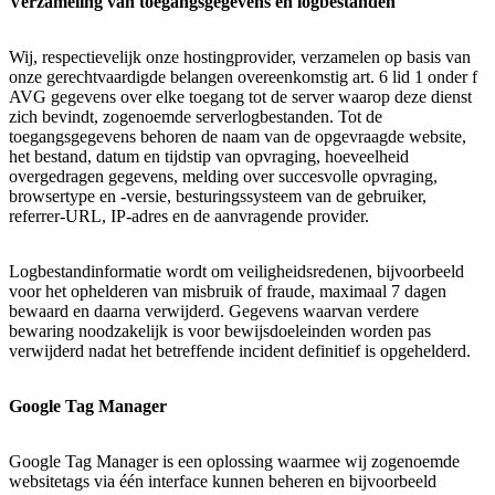
Verzameling van toegangsgegevens en logbestanden
Wij, respectievelijk onze hostingprovider, verzamelen op basis van
onze gerechtvaardigde belangen overeenkomstig art. 6 lid 1 onder f
AVG gegevens over elke toegang tot de server waarop deze dienst
zich bevindt, zogenoemde serverlogbestanden. Tot de
toegangsgegevens behoren de naam van de opgevraagde website,
het bestand, datum en tijdstip van opvraging, hoeveelheid
overgedragen gegevens, melding over succesvolle opvraging,
browsertype en -versie, besturingssysteem van de gebruiker,
referrer-URL, IP-adres en de aanvragende provider.
Logbestandinformatie wordt om veiligheidsredenen, bijvoorbeeld
voor het ophelderen van misbruik of fraude, maximaal 7 dagen
bewaard en daarna verwijderd. Gegevens waarvan verdere
bewaring noodzakelijk is voor bewijsdoeleinden worden pas
verwijderd nadat het betreffende incident definitief is opgehelderd.
Google Tag Manager
Google Tag Manager is een oplossing waarmee wij zogenoemde
websitetags via één interface kunnen beheren en bijvoorbeeld