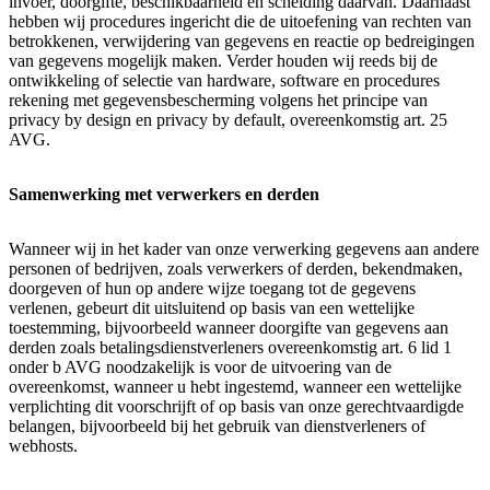
invoer, doorgifte, beschikbaarheid en scheiding daarvan. Daarnaast
hebben wij procedures ingericht die de uitoefening van rechten van
betrokkenen, verwijdering van gegevens en reactie op bedreigingen
van gegevens mogelijk maken. Verder houden wij reeds bij de
ontwikkeling of selectie van hardware, software en procedures
rekening met gegevensbescherming volgens het principe van
privacy by design en privacy by default, overeenkomstig art. 25
AVG.
Samenwerking met verwerkers en derden
Wanneer wij in het kader van onze verwerking gegevens aan andere
personen of bedrijven, zoals verwerkers of derden, bekendmaken,
doorgeven of hun op andere wijze toegang tot de gegevens
verlenen, gebeurt dit uitsluitend op basis van een wettelijke
toestemming, bijvoorbeeld wanneer doorgifte van gegevens aan
derden zoals betalingsdienstverleners overeenkomstig art. 6 lid 1
onder b AVG noodzakelijk is voor de uitvoering van de
overeenkomst, wanneer u hebt ingestemd, wanneer een wettelijke
verplichting dit voorschrijft of op basis van onze gerechtvaardigde
belangen, bijvoorbeeld bij het gebruik van dienstverleners of
webhosts.