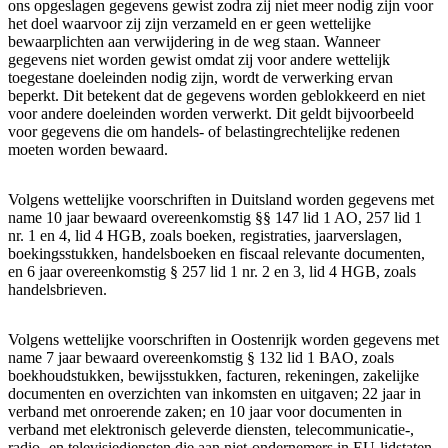
ons opgeslagen gegevens gewist zodra zij niet meer nodig zijn voor
het doel waarvoor zij zijn verzameld en er geen wettelijke
bewaarplichten aan verwijdering in de weg staan. Wanneer
gegevens niet worden gewist omdat zij voor andere wettelijk
toegestane doeleinden nodig zijn, wordt de verwerking ervan
beperkt. Dit betekent dat de gegevens worden geblokkeerd en niet
voor andere doeleinden worden verwerkt. Dit geldt bijvoorbeeld
voor gegevens die om handels- of belastingrechtelijke redenen
moeten worden bewaard.
Volgens wettelijke voorschriften in Duitsland worden gegevens met
name 10 jaar bewaard overeenkomstig §§ 147 lid 1 AO, 257 lid 1
nr. 1 en 4, lid 4 HGB, zoals boeken, registraties, jaarverslagen,
boekingsstukken, handelsboeken en fiscaal relevante documenten,
en 6 jaar overeenkomstig § 257 lid 1 nr. 2 en 3, lid 4 HGB, zoals
handelsbrieven.
Volgens wettelijke voorschriften in Oostenrijk worden gegevens met
name 7 jaar bewaard overeenkomstig § 132 lid 1 BAO, zoals
boekhoudstukken, bewijsstukken, facturen, rekeningen, zakelijke
documenten en overzichten van inkomsten en uitgaven; 22 jaar in
verband met onroerende zaken; en 10 jaar voor documenten in
verband met elektronisch geleverde diensten, telecommunicatie-,
radio- en televisiediensten die aan niet-ondernemers in EU-lidstaten