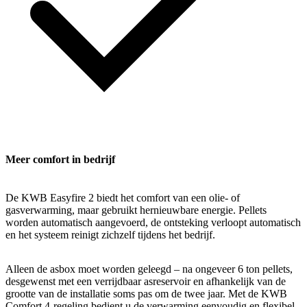
Meer comfort in bedrijf
De KWB Easyfire 2 biedt het comfort van een olie- of
gasverwarming, maar gebruikt hernieuwbare energie. Pellets
worden automatisch aangevoerd, de ontsteking verloopt automatisch
en het systeem reinigt zichzelf tijdens het bedrijf.
Alleen de asbox moet worden geleegd – na ongeveer 6 ton pellets,
desgewenst met een verrijdbaar asreservoir en afhankelijk van de
grootte van de installatie soms pas om de twee jaar. Met de KWB
Comfort 4-regeling bedient u de verwarming eenvoudig en flexibel,