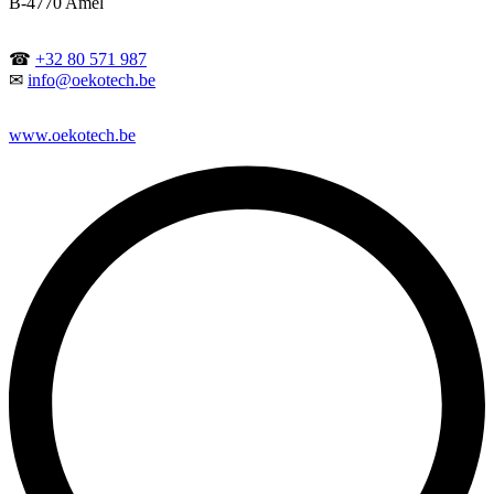
B-4770 Amel
☎
+32 80 571 987
✉
info@oekotech.be
www.oekotech.be