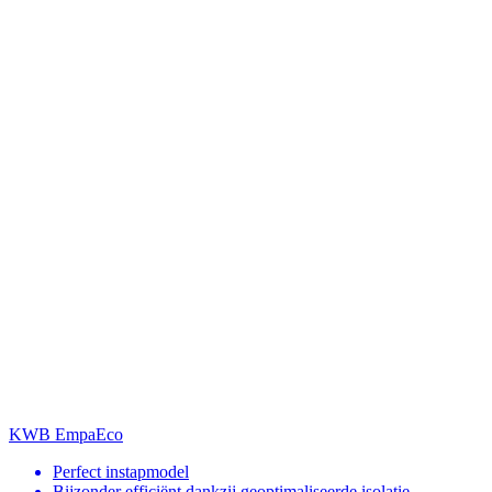
KWB EmpaEco
Perfect instapmodel
Bijzonder efficiënt dankzij geoptimaliseerde isolatie