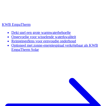
KWB EmpaTherm
Dekt snel een grote warmwaterbehoefte
Ongevoelig voor wisselende waterkwaliteit
Reinigingsflens voor eenvoudig onderhoud
Optioneel met zonne-energiespiraal verkrijgbaar als KWB
EmpaTherm Solar