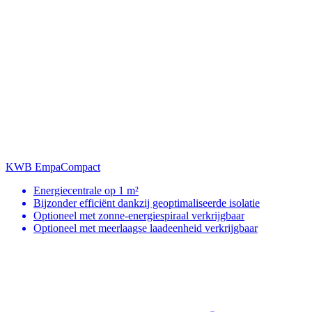
KWB EmpaCompact
Energiecentrale op 1 m²
Bijzonder efficiënt dankzij geoptimaliseerde isolatie
Optioneel met zonne-energiespiraal verkrijgbaar
Optioneel met meerlaagse laadeenheid verkrijgbaar