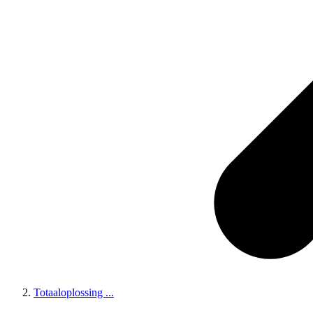
Totaaloplossing
...