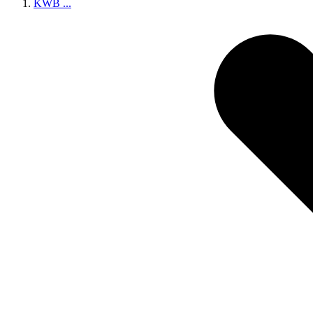
KWB
...