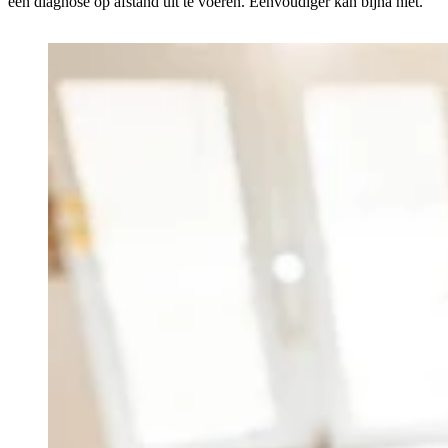
een diagnose op afstand uit te voeren. Eenvoudiger kan bijna niet.