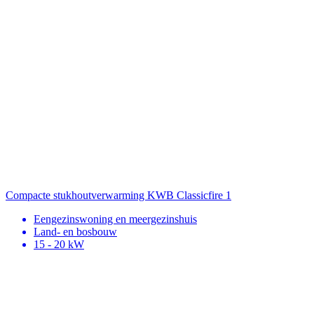
Compacte stukhoutverwarming
KWB Classicfire 1
Eengezinswoning en meergezinshuis
Land- en bosbouw
15 - 20 kW