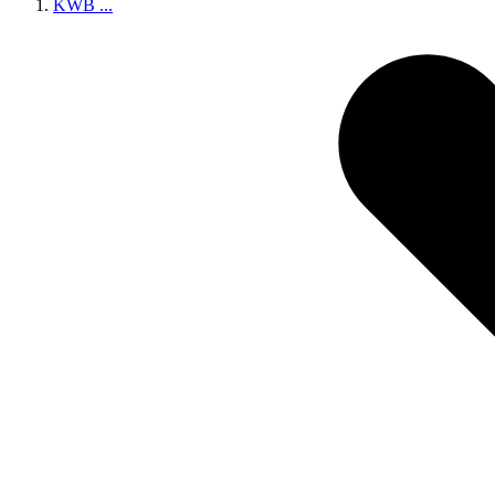
KWB
...