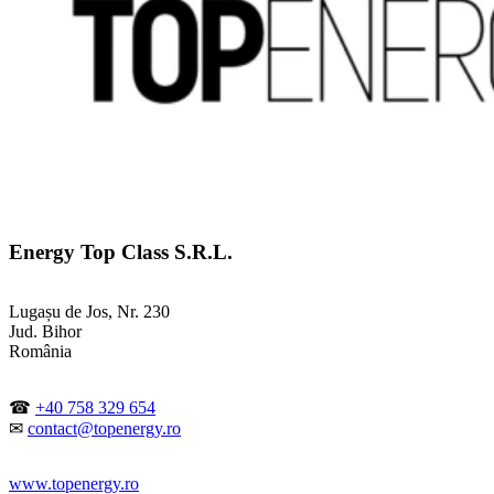
Energy Top Class S.R.L.
Lugașu de Jos, Nr. 230
Jud. Bihor
România
☎
+40 758 329 654
✉
contact@topenergy.ro
www.topenergy.ro