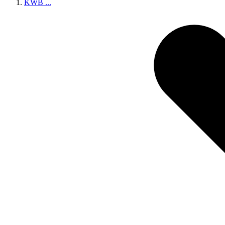
KWB
...