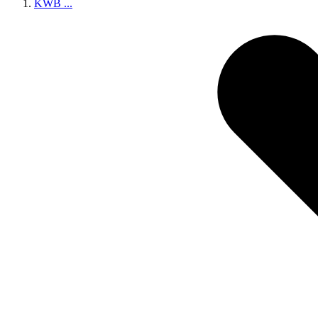
KWB
...