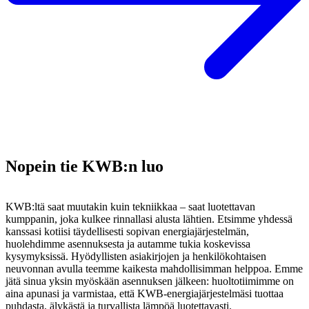
Nopein tie KWB:n luo
KWB:ltä saat muutakin kuin tekniikkaa – saat luotettavan
kumppanin, joka kulkee rinnallasi alusta lähtien. Etsimme yhdessä
kanssasi kotiisi täydellisesti sopivan energiajärjestelmän,
huolehdimme asennuksesta ja autamme tukia koskevissa
kysymyksissä. Hyödyllisten asiakirjojen ja henkilökohtaisen
neuvonnan avulla teemme kaikesta mahdollisimman helppoa. Emme
jätä sinua yksin myöskään asennuksen jälkeen: huoltotiimimme on
aina apunasi ja varmistaa, että KWB-energiajärjestelmäsi tuottaa
puhdasta, älykästä ja turvallista lämpöä luotettavasti.