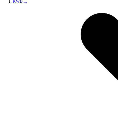
KWB
...