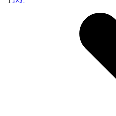
KWB
...