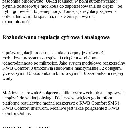
zasobnika buforowego. Układ regulacji w pełni automatycznie i
płynnie dostosowuje moc kotła do zapotrzebowania na ciepło – od
trybu gotowości do pełnej mocy. Koncepcja regulacji zapewnia
optymalne warunki spalania, niskie emisje i wysoką
ekonomiczność.
Rozbudowana regulacja cyfrowa i analogowa
Oprócz regulacji procesu spalania dostępny jest również
rozbudowany system zarządzania ciepłem – od domu
jednorodzinnego po mikrosieć. Jako system modułowo rozszerzalny
KWB Comfort 3 umożliwia sterowanie maksymalnie 32 obiegami
grzewczymi, 16 zasobnikami buforowymi i 16 zasobnikami ciepłej
wody.
Możliwe jest również połączenie kilku cyfrowych lub analogowych
urządzeń do zdalnej obsługi. Dla jeszcze większego komfortu
platformę regulacyjną można rozszerzyć o KWB Comfort SMS i
KWB Comfort InterCom. Możliwe jest także połączenie z KWB
ComfortOnline.