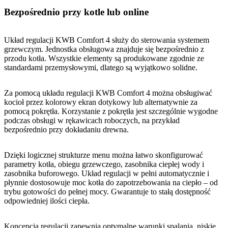
Bezpośrednio przy kotle lub online
Układ regulacji KWB Comfort 4 służy do sterowania systemem
grzewczym. Jednostka obsługowa znajduje się bezpośrednio z
przodu kotła. Wszystkie elementy są produkowane zgodnie ze
standardami przemysłowymi, dlatego są wyjątkowo solidne.
Za pomocą układu regulacji KWB Comfort 4 można obsługiwać
kocioł przez kolorowy ekran dotykowy lub alternatywnie za
pomocą pokrętła. Korzystanie z pokrętła jest szczególnie wygodne
podczas obsługi w rękawicach roboczych, na przykład
bezpośrednio przy dokładaniu drewna.
Dzięki logicznej strukturze menu można łatwo skonfigurować
parametry kotła, obiegu grzewczego, zasobnika ciepłej wody i
zasobnika buforowego. Układ regulacji w pełni automatycznie i
płynnie dostosowuje moc kotła do zapotrzebowania na ciepło – od
trybu gotowości do pełnej mocy. Gwarantuje to stałą dostępność
odpowiedniej ilości ciepła.
Koncepcja regulacji zapewnia optymalne warunki spalania, niskie