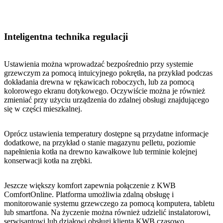
Inteligentna technika regulacji
Ustawienia można wprowadzać bezpośrednio przy systemie
grzewczym za pomocą intuicyjnego pokrętła, na przykład podczas
dokładania drewna w rękawicach roboczych, lub za pomocą
kolorowego ekranu dotykowego. Oczywiście można je również
zmieniać przy użyciu urządzenia do zdalnej obsługi znajdującego
się w części mieszkalnej.
Oprócz ustawienia temperatury dostępne są przydatne informacje
dodatkowe, na przykład o stanie magazynu pelletu, poziomie
napełnienia kotła na drewno kawałkowe lub terminie kolejnej
konserwacji kotła na zrębki.
Jeszcze większy komfort zapewnia połączenie z KWB
ComfortOnline. Platforma umożliwia zdalną obsługę i
monitorowanie systemu grzewczego za pomocą komputera, tabletu
lub smartfona. Na życzenie można również udzielić instalatorowi,
serwisantowi lub działowi obsługi klienta KWB czasowo