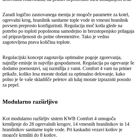
Zaradi logično zasnovanega menija je mogoče parametre za kotel,
ogrevalni krog, hranilnik sanitarne tople vode in vmesni hranilnik
povsem preprosto konfigurirati. Regulacija moč kotla glede na
potrebo po toploti popolnoma samodejno in brezstopenjsko prilagaja
od pripravljenosti do polne obremenitve. Tako je vedno
zagotovljena prava količina toplote.
Regulacijski koncept zagotavlja optimalne pogoje zgorevanja,
najnižje emisije in najvišjo gospodarnost. Regulacija pa ogrevanje še
dodatno poenostavi, saj razmišlja z vami. Comfort 4 vam na primer
prikaže, koliko lesa morate dodati za optimalno delovanje, kako
polno je še vaše skladišče peletov ali kdaj morate izprazniti posodo
za pepel.
Modularno razširljivo
Kot modularno razširljiv sistem KWB Comfort 4 omogoča
krmiljenje do 28 ogrevalnih krogov, 14 vmesnih hranilnikov in 14
hranilnikov sanitarne tople vode. Pri kaskadni vezavi kotlov je
mogoče krmiliti do 8 kotlov.