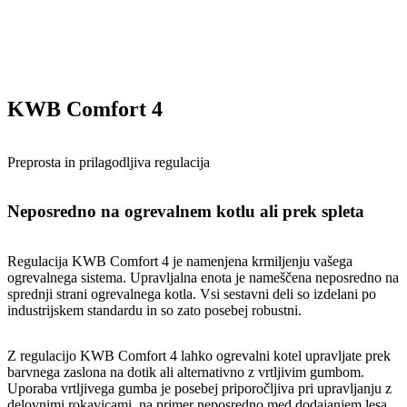
KWB Comfort 4
Preprosta in prilagodljiva regulacija
Neposredno na ogrevalnem kotlu ali prek spleta
Regulacija KWB Comfort 4 je namenjena krmiljenju vašega
ogrevalnega sistema. Upravljalna enota je nameščena neposredno na
sprednji strani ogrevalnega kotla. Vsi sestavni deli so izdelani po
industrijskem standardu in so zato posebej robustni.
Z regulacijo KWB Comfort 4 lahko ogrevalni kotel upravljate prek
barvnega zaslona na dotik ali alternativno z vrtljivim gumbom.
Uporaba vrtljivega gumba je posebej priporočljiva pri upravljanju z
delovnimi rokavicami, na primer neposredno med dodajanjem lesa.