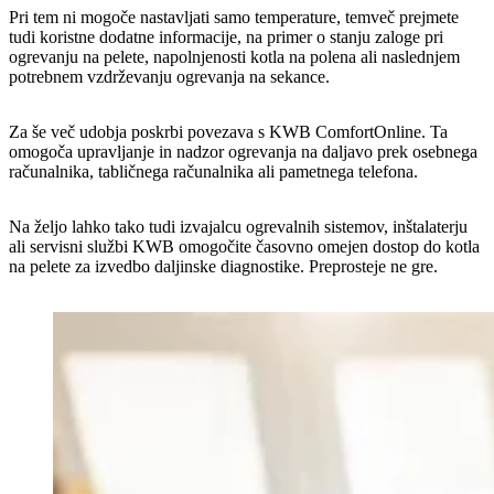
Pri tem ni mogoče nastavljati samo temperature, temveč prejmete
tudi koristne dodatne informacije, na primer o stanju zaloge pri
ogrevanju na pelete, napolnjenosti kotla na polena ali naslednjem
potrebnem vzdrževanju ogrevanja na sekance.
Za še več udobja poskrbi povezava s KWB ComfortOnline. Ta
omogoča upravljanje in nadzor ogrevanja na daljavo prek osebnega
računalnika, tabličnega računalnika ali pametnega telefona.
Na željo lahko tako tudi izvajalcu ogrevalnih sistemov, inštalaterju
ali servisni službi KWB omogočite časovno omejen dostop do kotla
na pelete za izvedbo daljinske diagnostike. Preprosteje ne gre.