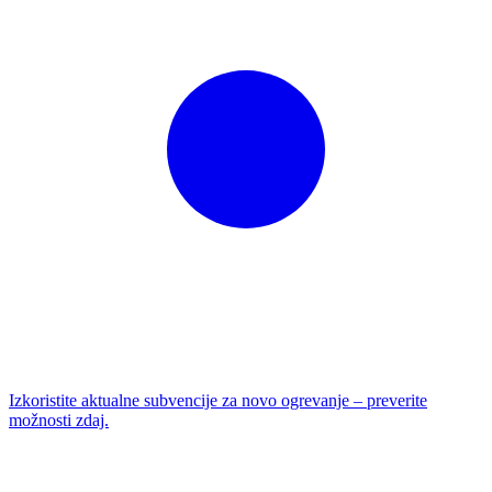
Izkoristite aktualne subvencije za novo ogrevanje – preverite
možnosti zdaj.