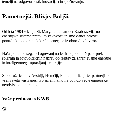
temelji na odgovornosti, inovacijah in spoštovanju.
Pametnejši. Bližje. Boljši.
Od leta 1994 v kraju St. Margarethen an der Raab razvijamo
energijske sisteme premium kakovosti in smo danes celovit
ponudnik toplote in električne energije iz obnovljivih virov.
Naša ponudba sega od ogrevanj na les in toplotnih črpalk prek
solarnih in fotovoltaičnih naprav do rešitev za shranjevanje energije
in inteligentnega upravljanja energije.
S podružnicami v Avstriji, Nemčiji, Franciji in Italiji ter partnerji po
vsem svetu vas zanesljivo spremljamo na poti do večje energijske
neodvisnosti in trajnosti.
Vaše prednosti s KWB