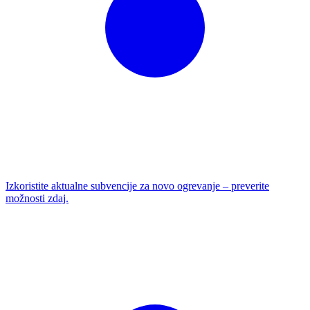
Izkoristite aktualne subvencije za novo ogrevanje – preverite
možnosti zdaj.