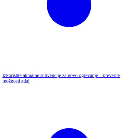
Izkoristite aktualne subvencije za novo ogrevanje – preverite
možnosti zdaj.