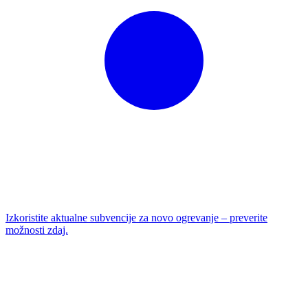
Izkoristite aktualne subvencije za novo ogrevanje – preverite
možnosti zdaj.