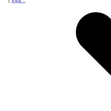
KWB
...