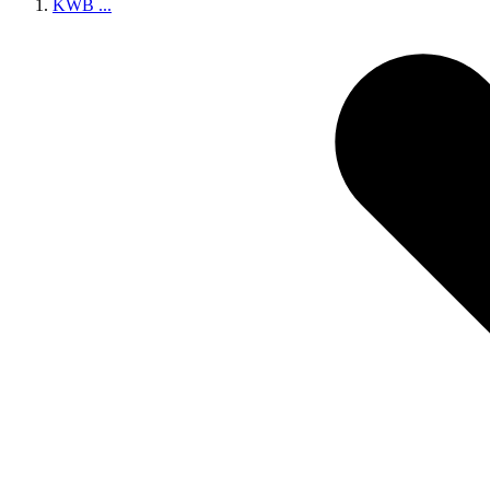
KWB
...