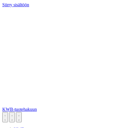
Siirry sisältöön
KWB-tuotehakuun