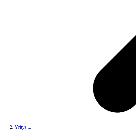
Yritys
...