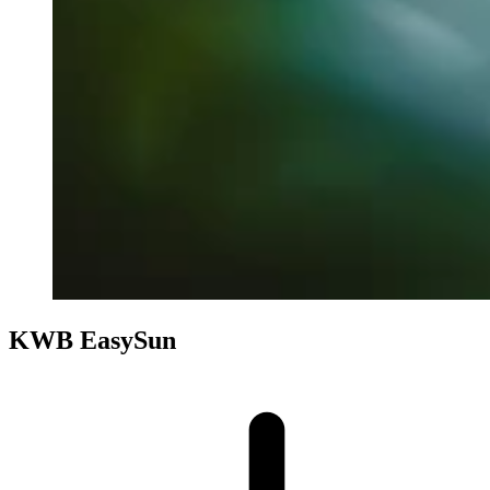
KWB EasySun