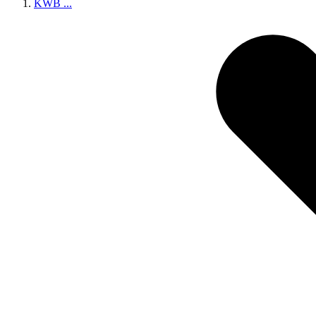
KWB
...