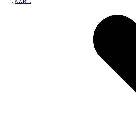
KWB
...