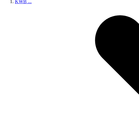
KWB
...