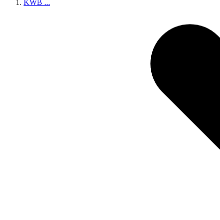
KWB
...