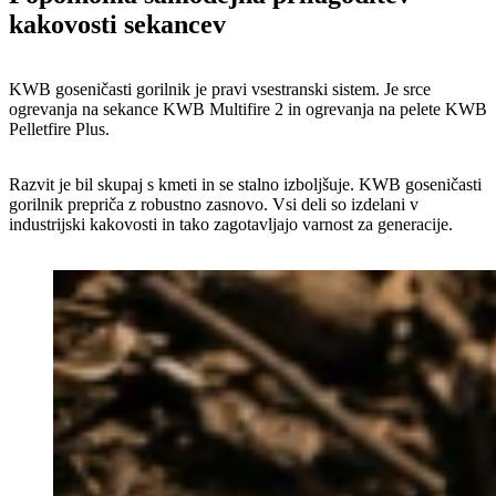
kakovosti sekancev
KWB goseničasti gorilnik je pravi vsestranski sistem. Je srce
ogrevanja na sekance KWB Multifire 2 in ogrevanja na pelete KWB
Pelletfire Plus.
Razvit je bil skupaj s kmeti in se stalno izboljšuje. KWB goseničasti
gorilnik prepriča z robustno zasnovo. Vsi deli so izdelani v
industrijski kakovosti in tako zagotavljajo varnost za generacije.