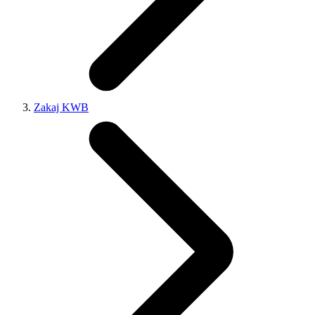
Zakaj KWB