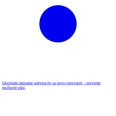
Izkoristite aktualne subvencije za novo ogrevanje – preverite
možnosti zdaj.