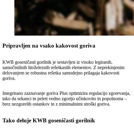
Pripravljen na vsako kakovost goriva
KWB goseničasti gorilnik je sestavljen iz visoko legiranih,
samočistilnih litoželeznih rešetkastih elementov. Z neprekinjenim
delovanjem se robustna rešetka samodejno prilagaja kakovosti
goriva.
Integrirano zaznavanje goriva Plus optimizira regulacijo zgorevanja,
tako da sekanci in peleti vedno zgorijo učinkovito in popolnoma –
brez nezgorelih ostankov in z minimalnimi stroški goriva.
Tako deluje KWB goseničasti gorilnik