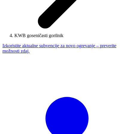
KWB goseničasti gorilnik
Izkoristite aktualne subvencije za novo ogrevanje – preverite
možnosti zdaj.