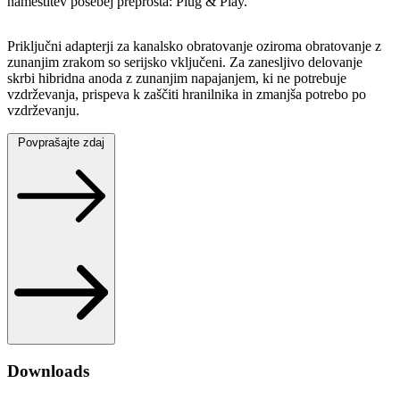
namestitev posebej preprosta: Plug & Play.
Priključni adapterji za kanalsko obratovanje oziroma obratovanje z
zunanjim zrakom so serijsko vključeni. Za zanesljivo delovanje
skrbi hibridna anoda z zunanjim napajanjem, ki ne potrebuje
vzdrževanja, prispeva k zaščiti hranilnika in zmanjša potrebo po
vzdrževanju.
Povprašajte zdaj
Downloads