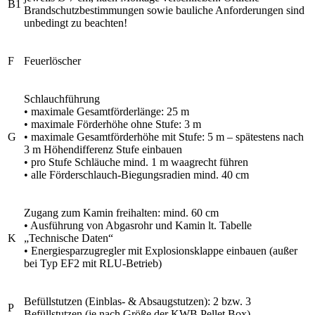
B1
Brandschutzbestimmungen sowie bauliche Anforderungen sind
unbedingt zu beachten!
F
Feuerlöscher
Schlauchführung
• maximale Gesamtförderlänge: 25 m
• maximale Förderhöhe ohne Stufe: 3 m
G
• maximale Gesamtförderhöhe mit Stufe: 5 m – spätestens nach
3 m Höhendifferenz Stufe einbauen
• pro Stufe Schläuche mind. 1 m waagrecht führen
• alle Förderschlauch-Biegungsradien mind. 40 cm
Zugang zum Kamin freihalten: mind. 60 cm
• Ausführung von Abgasrohr und Kamin lt. Tabelle
K
„Technische Daten“
• Energiesparzugregler mit Explosionsklappe einbauen (außer
bei Typ EF2 mit RLU-Betrieb)
Befüllstutzen (Einblas- & Absaugstutzen): 2 bzw. 3
P
Befüllstutzen (je nach Größe der KWB Pellet Box)