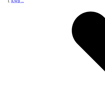
KWB
...