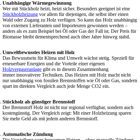
Unabhängige Wärmegewinnung
Wer mit Stückholz heizt, heizt sicher. Besonders geeignet ist eine
Stückholzheizung
vor allem für diejenigen, die selbst über einen
Wald oder Zugang zu Holz verfügen. So kann das Holz unabhängig
von externen Lieferanten und Importeuren gewonnen werden –
anders als es zum Beispiel bei Öl oder Gas der Fall ist. Der Preis für
Biomasse bleibt dementsprechend auch über Jahre hinweg stabil.
Umweltbewusstes Heizen mit Holz
Das Bewusstsein für Klima und Umwelt wächst stetig. Speziell für
erneuerbare Energien und die Vorteile einer eigenen
Holzvergaseranlage
gibt es in diesem Zusammenhang
immer innovativere Techniken. Das Heizen mit Holz macht nicht
nur unabhängig von fossilen Brennstoffen wie Öl oder Gas, sondern
spart im direkten Vergleich auch jede Menge CO2 ein.
Stückholz als günstiger Brennstoff
Der Brennstoff Holz ist nicht nur regional verfügbar, sondern auch
kostengünstig. Der Vergleich zeigt: Mit einer Holzheizung sparen
Sie mehr Geld als mit jedem anderen Brennstoff.
Automatische Zündung
Die Vorstellung vom bequemen Heizen – ohne manuelle Zündung –