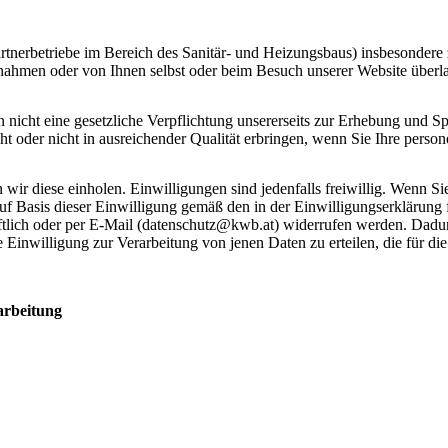
rtnerbetriebe im Bereich des Sanitär- und Heizungsbaus) insbesonder
en oder von Ihnen selbst oder beim Besuch unserer Website überla
rn nicht eine gesetzliche Verpflichtung unsererseits zur Erhebung und 
ht oder nicht in ausreichender Qualität erbringen, wenn Sie Ihre person
en wir diese einholen. Einwilligungen sind jedenfalls freiwillig. Wenn 
 auf Basis dieser Einwilligung gemäß den in der Einwilligungserklärun
riftlich oder per E-Mail (datenschutz@kwb.at) widerrufen werden. Dadu
ine Einwilligung zur Verarbeitung von jenen Daten zu erteilen, die für d
arbeitung