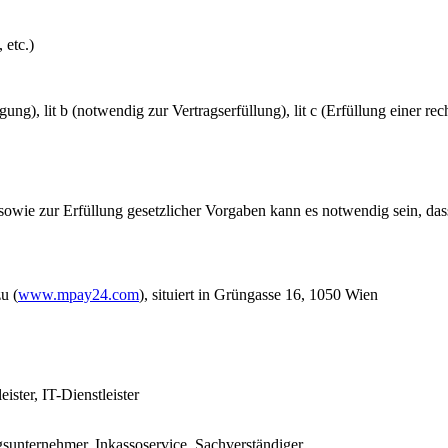
 etc.)
gung), lit b (notwendig zur Vertragserfüllung), lit c (Erfüllung einer r
e zur Erfüllung gesetzlicher Vorgaben kann es notwendig sein, dass
u (
www.mpay24.com
), situiert in Grüngasse 16, 1050 Wien
ister, IT-Dienstleister
gsunternehmer, Inkassoservice, Sachverständiger.