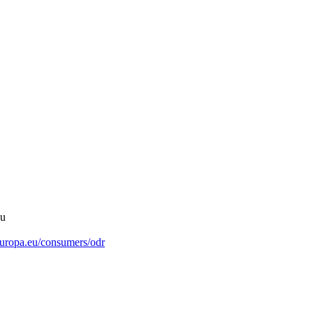
au
.europa.eu/consumers/odr