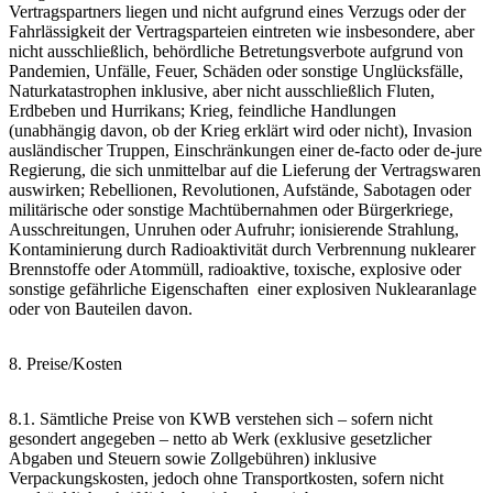
Vertragspartners liegen und nicht aufgrund eines Verzugs oder der
Fahrlässigkeit der Vertragsparteien eintreten wie insbesondere, aber
nicht ausschließlich, behördliche Betretungsverbote aufgrund von
Pandemien, Unfälle, Feuer, Schäden oder sonstige Unglücksfälle,
Naturkatastrophen inklusive, aber nicht ausschließlich Fluten,
Erdbeben und Hurrikans; Krieg, feindliche Handlungen
(unabhängig davon, ob der Krieg erklärt wird oder nicht), Invasion
ausländischer Truppen, Einschränkungen einer de-facto oder de-jure
Regierung, die sich unmittelbar auf die Lieferung der Vertragswaren
auswirken; Rebellionen, Revolutionen, Aufstände, Sabotagen oder
militärische oder sonstige Machtübernahmen oder Bürgerkriege,
Ausschreitungen, Unruhen oder Aufruhr; ionisierende Strahlung,
Kontaminierung durch Radioaktivität durch Verbrennung nuklearer
Brennstoffe oder Atommüll, radioaktive, toxische, explosive oder
sonstige gefährliche Eigenschaften einer explosiven Nuklearanlage
oder von Bauteilen davon.
8. Preise/Kosten
8.1. Sämtliche Preise von KWB verstehen sich – sofern nicht
gesondert angegeben – netto ab Werk (exklusive gesetzlicher
Abgaben und Steuern sowie Zollgebühren) inklusive
Verpackungskosten, jedoch ohne Transportkosten, sofern nicht