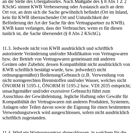
an die Stelle des Übergabsortes. Nach Maßgabe des § 8 Abs 1 Z 2
KSchG nimmt KWB Verbesserung oder Austausch auch an dem
Ort vor, an dem sich die Sache gewöhnlich befindet (Ort im Inland,
kein für KWB überraschender Ort und Untunlichkeit der
Beförderung der Art der Sache für den Vertragspartner zu KWB).
KWB kann verlangen, dass der Verbraucher, wenn es für diesen
tunlich ist, die Sache übersendet (§ 8 Abs 2 KSchG).
11.3. Jedwede nicht von KWB ausdrücklich und schriftlich
autorisierte Veränderung und/oder Modifikation von Vertragswaren
bzw. der Betrieb von Vertragswaren gemeinsam mit anderen
Geräten oder Zubehör, dessen Kompatibilität nicht ausdrücklich von
KWB schriftlich bestätigt wurde, bzw. jedwede(r) nicht
ordnungsgemäße(r) Bedienung/Gebrauch (z.B. Verwendung von
nicht normgerechten Brennstoffen und/oder Wasser, welches nicht
ÖNORM H 5195-1, ÖNORM H 5195-2 bzw. VDI 2035 entspricht;
unsachgemäßer und/oder exzessiver Gebrauch) führt zum
Ausschluss der Gewährleistung. Jegliche Haftung oder Gewähr für
Kompatibilität der Vertragswaren mit anderen Produkten, Systemen,
Anlagen oder Teilen davon sowie die Eignung für einen bestimmten
Verwendungszweck wird ausgeschlossen, sofern nicht ausdrücklich
schriftlich zugestanden.
11.4. Wird ein Wartungsvertrag abgeschlossen, in welchem für die