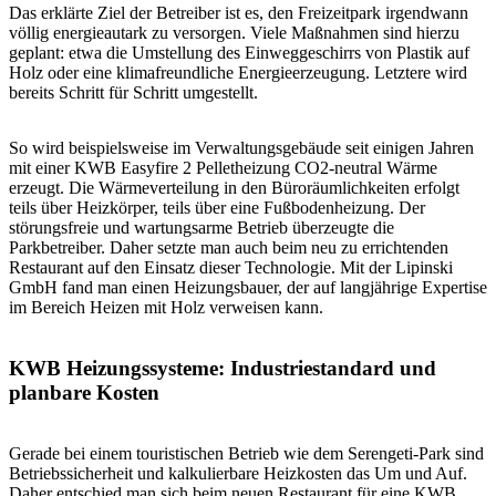
Das erklärte Ziel der Betreiber ist es, den Freizeitpark irgendwann
völlig energieautark zu versorgen. Viele Maßnahmen sind hierzu
geplant: etwa die Umstellung des Einweggeschirrs von Plastik auf
Holz oder eine klimafreundliche Energieerzeugung. Letztere wird
bereits Schritt für Schritt umgestellt.
So wird beispielsweise im Verwaltungsgebäude seit einigen Jahren
mit einer KWB Easyfire 2 Pelletheizung CO2-neutral Wärme
erzeugt. Die Wärmeverteilung in den Büroräumlichkeiten erfolgt
teils über Heizkörper, teils über eine Fußbodenheizung. Der
störungsfreie und wartungsarme Betrieb überzeugte die
Parkbetreiber. Daher setzte man auch beim neu zu errichtenden
Restaurant auf den Einsatz dieser Technologie. Mit der Lipinski
GmbH fand man einen Heizungsbauer, der auf langjährige Expertise
im Bereich Heizen mit Holz verweisen kann.
KWB Heizungssysteme: Industriestandard und
planbare Kosten
Gerade bei einem touristischen Betrieb wie dem Serengeti-Park sind
Betriebssicherheit und kalkulierbare Heizkosten das Um und Auf.
Daher entschied man sich beim neuen Restaurant für eine KWB