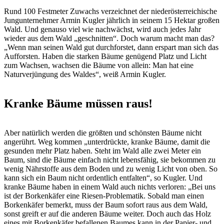
Rund 100 Festmeter Zuwachs verzeichnet der niederösterreichische
Jungunternehmer Armin Kugler jährlich in seinem 15 Hektar großen
Wald. Und genauso viel wie nachwächst, wird auch jedes Jahr
wieder aus dem Wald „geschnitten“. Doch warum macht man das?
„Wenn man seinen Wald gut durchforstet, dann erspart man sich das
Aufforsten. Haben die starken Bäume genügend Platz und Licht
zum Wachsen, wachsen die Bäume von allein: Man hat eine
Naturverjüngung des Waldes“, weiß Armin Kugler.
Kranke Bäume müssen raus!
Aber natürlich werden die größten und schönsten Bäume nicht
angerührt. Weg kommen „unterdrückte, kranke Bäume, damit die
gesunden mehr Platz haben. Steht im Wald alle zwei Meter ein
Baum, sind die Bäume einfach nicht lebensfähig, sie bekommen zu
wenig Nährstoffe aus dem Boden und zu wenig Licht von oben. So
kann sich ein Baum nicht ordentlich entfalten“, so Kugler. Und
kranke Bäume haben in einem Wald auch nichts verloren: „Bei uns
ist der Borkenkäfer eine Riesen-Problematik. Sobald man einen
Borkenkäfer bemerkt, muss der Baum sofort raus aus dem Wald,
sonst greift er auf die anderen Bäume weiter. Doch auch das Holz
eines mit Borkenkäfer befallenen Baumes kann in der Papier- und