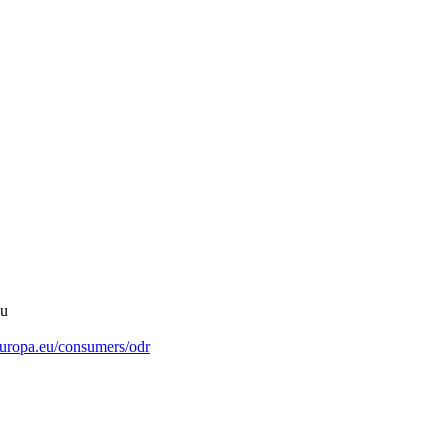
au
.europa.eu/consumers/odr