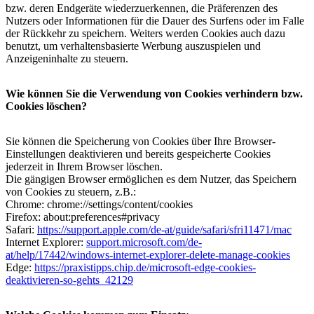
bzw. deren Endgeräte wiederzuerkennen, die Präferenzen des
Nutzers oder Informationen für die Dauer des Surfens oder im Falle
der Rückkehr zu speichern. Weiters werden Cookies auch dazu
benutzt, um verhaltensbasierte Werbung auszuspielen und
Anzeigeninhalte zu steuern.
Wie können Sie die Verwendung von Cookies verhindern bzw.
Cookies löschen?
Sie können die Speicherung von Cookies über Ihre Browser-
Einstellungen deaktivieren und bereits gespeicherte Cookies
jederzeit in Ihrem Browser löschen.
Die gängigen Browser ermöglichen es dem Nutzer, das Speichern
von Cookies zu steuern, z.B.:
Chrome: chrome://settings/content/cookies
Firefox: about:preferences#privacy
Safari:
https://support.apple.com/de-at/guide/safari/sfri11471/mac
Internet Explorer:
support.microsoft.com/de-
at/help/17442/windows-internet-explorer-delete-manage-cookies
Edge:
https://praxistipps.chip.de/microsoft-edge-cookies-
deaktivieren-so-gehts_42129